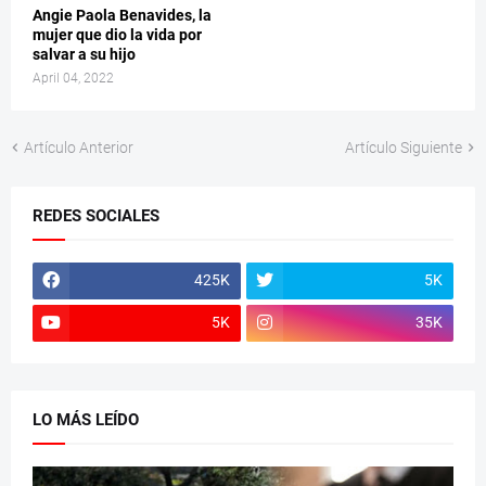
Angie Paola Benavides, la
mujer que dio la vida por
salvar a su hijo
April 04, 2022
Artículo Anterior
Artículo Siguiente
REDES SOCIALES
425K
5K
5K
35K
LO MÁS LEÍDO