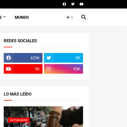
S
MUNDO
REDES SOCIALES
425K
5K
5K
35K
LO MÁS LEÍDO
ACTUALIDAD