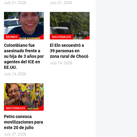
July 21, 2026
July 21, 2026
MUNDO
NACIONALES
Colombiano fue
El Eln secuestró a
asesinado frente a
39 personas en
su hija de 3 años por
zona rural de Chocó
agentes del ICE en
July 14, 2026
EE.UU.
July 14, 2026
NACIONALES
Petro convoca
movilizaciones para
este 20 de julio
July 07, 2026