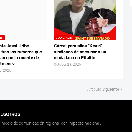
ES
JUDICIALES
nte Jessi Uribe
Cárcel para alias "Kevin"
” tras los rumores que
sindicado de asesinar a un
lan con la muerte de
ciudadano en Pitalito
Jiménez
October 23, 2025
0, 2026
Artículo Siguiente
NOSOTROS
medio de comunicación regional con impacto nacional.