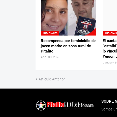
JUDICIALES
JUDICIAL
Recompensa por feminicidio de
El canta
joven madre en zona rural de
“estalló
Pitalito
lo vincu
Yeison 
April 08, 2026
January 2
Artículo Anterior
SOBRE 
Somos un 