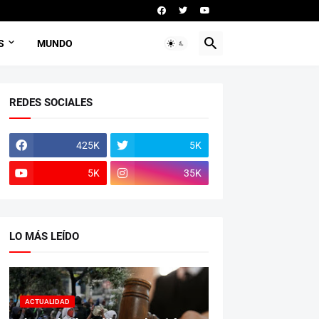
S
MUNDO
REDES SOCIALES
425K
5K
5K
35K
LO MÁS LEÍDO
ACTUALIDAD