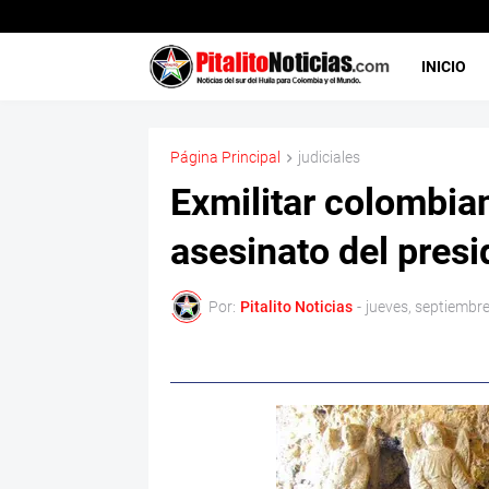
INICIO
Página Principal
judiciales
Exmilitar colombian
asesinato del presi
Por:
Pitalito Noticias
-
jueves, septiembr