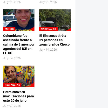
July 21, 2026
July 21, 2026
MUNDO
NACIONALES
Colombiano fue
El Eln secuestró a
asesinado frente a
39 personas en
su hija de 3 años por
zona rural de Chocó
agentes del ICE en
July 14, 2026
EE.UU.
July 14, 2026
NACIONALES
Petro convoca
movilizaciones para
este 20 de julio
July 07, 2026