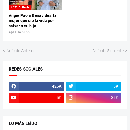
ACTUALIDAD
Angie Paola Benavides, la
mujer que dio la vida por
salvar a su hijo
April 04, 2022
Artículo Anterior
Artículo Siguiente
REDES SOCIALES
425K
5K
5K
35K
LO MÁS LEÍDO