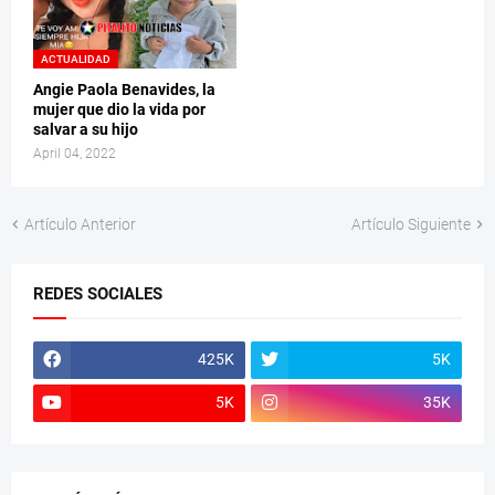
ACTUALIDAD
Angie Paola Benavides, la
mujer que dio la vida por
salvar a su hijo
April 04, 2022
Artículo Anterior
Artículo Siguiente
REDES SOCIALES
425K
5K
5K
35K