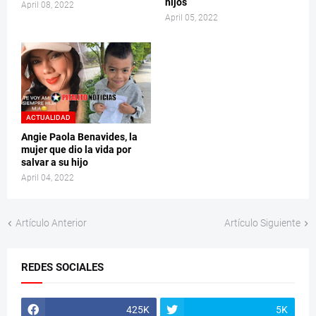
hijos
April 08, 2022
April 05, 2022
ACTUALIDAD
Angie Paola Benavides, la
mujer que dio la vida por
salvar a su hijo
April 04, 2022
Artículo Anterior
Artículo Siguiente
REDES SOCIALES
425K
5K