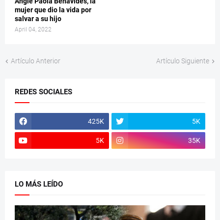
Angie Paola Benavides, la
mujer que dio la vida por
salvar a su hijo
April 04, 2022
Artículo Anterior
Artículo Siguiente
REDES SOCIALES
425K
5K
5K
35K
LO MÁS LEÍDO