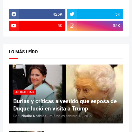
425K
5K
5K
35K
LO MÁS LEÍDO
ACTUALIDAD
Burlas y críticas a vestido que esposa de
Duque lució en visita a Trump
Por:
Pitalito Noticias
-
miércoles, febrero 13, 2019