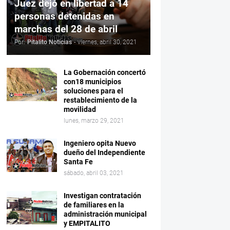
Juez dejó en libertad a 14
personas detenidas en
marchas del 28 de abril
Por:
Pitalito Noticias
-
viernes, abril 30, 2021
La Gobernación concertó
con18 municipios
soluciones para el
restablecimiento de la
movilidad
lunes, marzo 29, 2021
Ingeniero opita Nuevo
dueño del Independiente
Santa Fe
sábado, abril 03, 2021
Investigan contratación
de familiares en la
administración municipal
y EMPITALITO