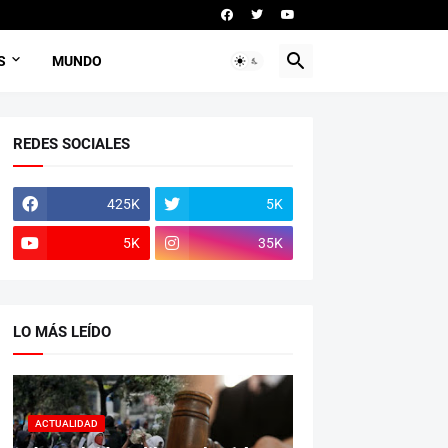
S
MUNDO
REDES SOCIALES
425K
5K
5K
35K
LO MÁS LEÍDO
ACTUALIDAD