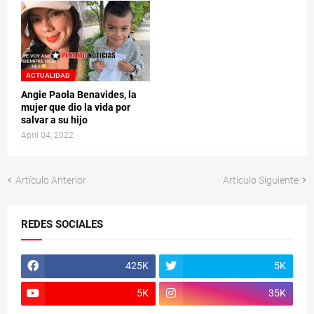
ACTUALIDAD
Angie Paola Benavides, la
mujer que dio la vida por
salvar a su hijo
April 04, 2022
Artículo Anterior
Artículo Siguiente
REDES SOCIALES
425K
5K
5K
35K