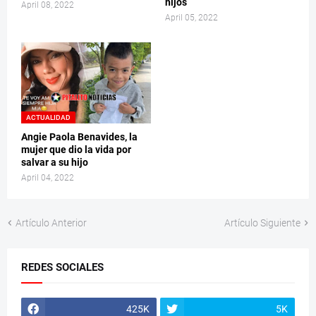
hijos
April 08, 2022
April 05, 2022
ACTUALIDAD
Angie Paola Benavides, la
mujer que dio la vida por
salvar a su hijo
April 04, 2022
Artículo Anterior
Artículo Siguiente
REDES SOCIALES
425K
5K