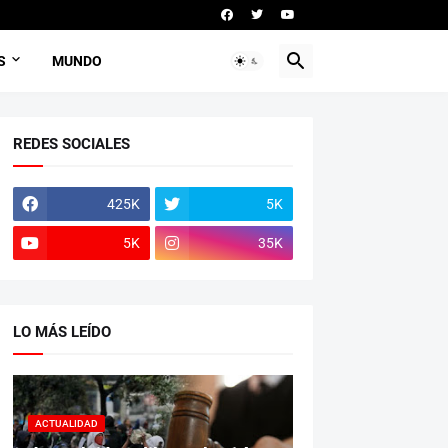
S
MUNDO
REDES SOCIALES
425K
5K
5K
35K
LO MÁS LEÍDO
ACTUALIDAD