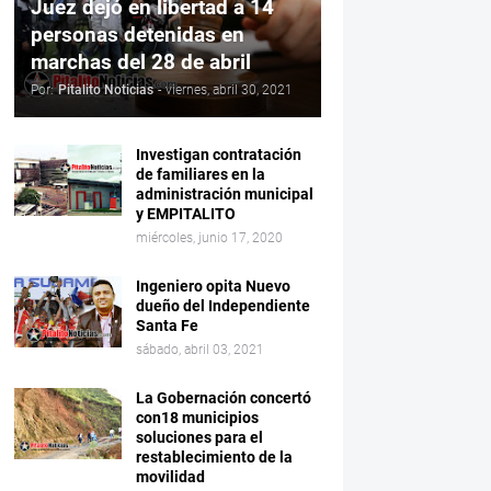
Juez dejó en libertad a 14
personas detenidas en
marchas del 28 de abril
Por:
Pitalito Noticias
-
viernes, abril 30, 2021
Investigan contratación
de familiares en la
administración municipal
y EMPITALITO
miércoles, junio 17, 2020
Ingeniero opita Nuevo
dueño del Independiente
Santa Fe
sábado, abril 03, 2021
La Gobernación concertó
con18 municipios
soluciones para el
restablecimiento de la
movilidad