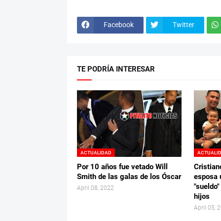
Facebook
Twitter
TE PODRÍA INTERESAR
ACTUALIDAD
ACTUALI
Por 10 años fue vetado Will
Cristian
Smith de las galas de los Óscar
esposa 
"sueldo"
April 08, 2022
hijos
April 05, 