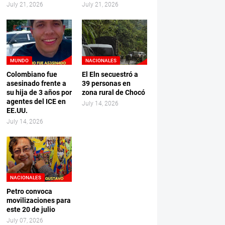
July 21, 2026
July 21, 2026
MUNDO
NACIONALES
Colombiano fue
El Eln secuestró a
asesinado frente a
39 personas en
su hija de 3 años por
zona rural de Chocó
agentes del ICE en
July 14, 2026
EE.UU.
July 14, 2026
NACIONALES
Petro convoca
movilizaciones para
este 20 de julio
July 07, 2026