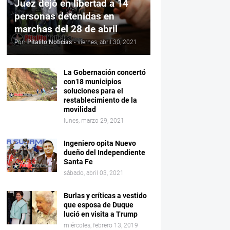
Juez dejó en libertad a 14
personas detenidas en
marchas del 28 de abril
Por:
Pitalito Noticias
-
viernes, abril 30, 2021
La Gobernación concertó
con18 municipios
soluciones para el
restablecimiento de la
movilidad
lunes, marzo 29, 2021
Ingeniero opita Nuevo
dueño del Independiente
Santa Fe
sábado, abril 03, 2021
Burlas y críticas a vestido
que esposa de Duque
lució en visita a Trump
miércoles, febrero 13, 2019