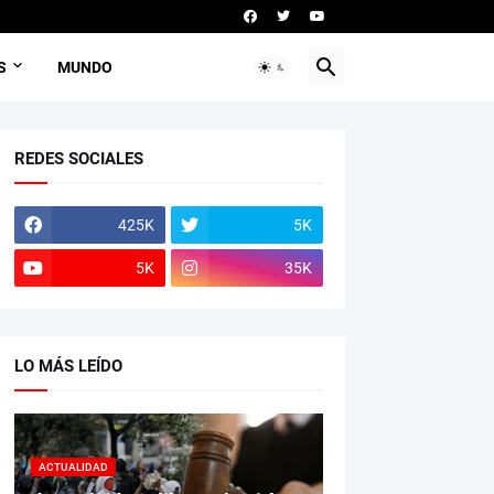
S
MUNDO
REDES SOCIALES
425K
5K
5K
35K
LO MÁS LEÍDO
ACTUALIDAD