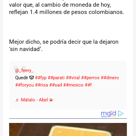
valor que, al cambio de moneda de hoy,
reflejan 1.4 millones de pesos colombianos.
Mejor dicho, se podría decir que la dejaron
‘sin navidad’.
@_feery_
Quedé 🤡
##fyp
##parati
##viral
##perros
##dinero
##foryou
##risa
##sad
##mexico
##f
♬ Mátalo - Abel 💫