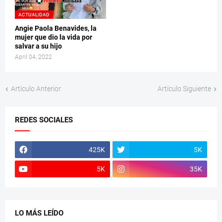
ACTUALIDAD
Angie Paola Benavides, la
mujer que dio la vida por
salvar a su hijo
April 04, 2022
Artículo Anterior
Artículo Siguiente
REDES SOCIALES
425K
5K
5K
35K
LO MÁS LEÍDO