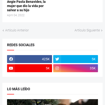
Angie Paola Benavides, la
mujer que dio la vida por
salvar a su hijo
April 04, 2022
Artículo Anterior
Artículo Siguiente
REDES SOCIALES
425K
5K
5K
35K
LO MÁS LEÍDO