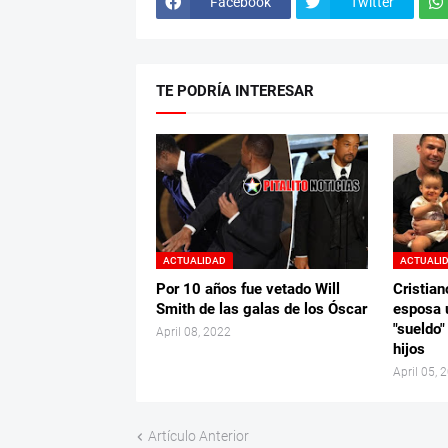
Facebook
Twitter
TE PODRÍA INTERESAR
ACTUALIDAD
ACTUALI
Por 10 años fue vetado Will
Cristian
Smith de las galas de los Óscar
esposa 
"sueldo"
April 08, 2022
hijos
April 05, 
Artículo Anterior