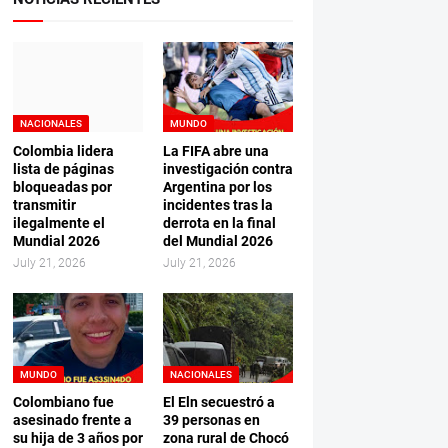
NACIONALES
MUNDO
Colombia lidera
La FIFA abre una
lista de páginas
investigación contra
bloqueadas por
Argentina por los
transmitir
incidentes tras la
ilegalmente el
derrota en la final
Mundial 2026
del Mundial 2026
July 21, 2026
July 21, 2026
MUNDO
NACIONALES
Colombiano fue
El Eln secuestró a
asesinado frente a
39 personas en
su hija de 3 años por
zona rural de Chocó