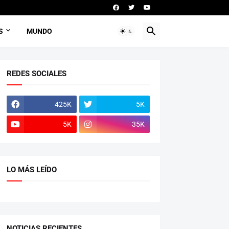
S
MUNDO
REDES SOCIALES
425K
5K
5K
35K
LO MÁS LEÍDO
NOTICIAS RECIENTES