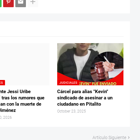
ES
JUDICIALES
nte Jessi Uribe
Cárcel para alias "Kevin"
” tras los rumores que
sindicado de asesinar a un
lan con la muerte de
ciudadano en Pitalito
Jiménez
October 23, 2025
0, 2026
Artículo Siguiente