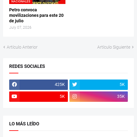
NACIONALES
Petro convoca
movilizaciones para este 20
de julio
July 07, 2026
Artículo Anterior
Artículo Siguiente
REDES SOCIALES
425K
5K
5K
35K
LO MÁS LEÍDO