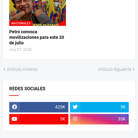
NACIONALES
Petro convoca
movilizaciones para este 20
de julio
July 07, 2026
Artículo Anterior
Artículo Siguiente
REDES SOCIALES
425K
5K
5K
35K