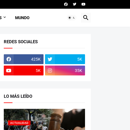
S
MUNDO
REDES SOCIALES
425K
5K
5K
35K
LO MÁS LEÍDO
ACTUALIDAD