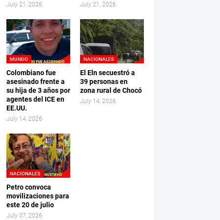
July 21, 2026
July 21, 2026
MUNDO
NACIONALES
Colombiano fue
El Eln secuestró a
asesinado frente a
39 personas en
su hija de 3 años por
zona rural de Chocó
agentes del ICE en
July 14, 2026
EE.UU.
July 14, 2026
NACIONALES
Petro convoca
movilizaciones para
este 20 de julio
July 07, 2026