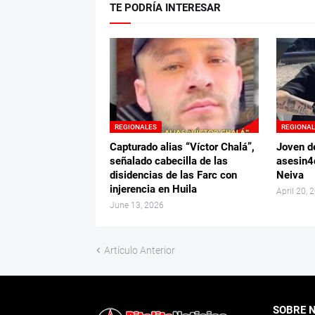
TE PODRÍA INTERESAR
REGIONALES
REGIONA
Capturado alias “Víctor Chalá”,
Joven d
señalado cabecilla de las
asesin4
disidencias de las Farc con
Neiva
injerencia en Huila
April 20, 
June 13, 2026
Artículo Anterior
SOBRE 