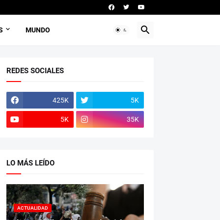
S
MUNDO
REDES SOCIALES
425K
5K
5K
35K
LO MÁS LEÍDO
ACTUALIDAD