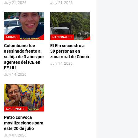
July 21, 2026
July 21, 2026
MUNDO
NACIONALES
Colombiano fue
El Eln secuestró a
asesinado frente a
39 personas en
su hija de 3 años por
zona rural de Chocó
agentes del ICE en
July 14, 2026
EE.UU.
July 14, 2026
NACIONALES
Petro convoca
movilizaciones para
este 20 de julio
July 07, 2026