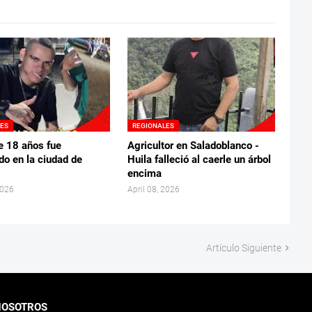
LES
REGIONALES
e 18 años fue
Agricultor en Saladoblanco -
do en la ciudad de
Huila falleció al caerle un árbol
encima
2026
April 08, 2026
Artículo Siguiente
NOSOTROS