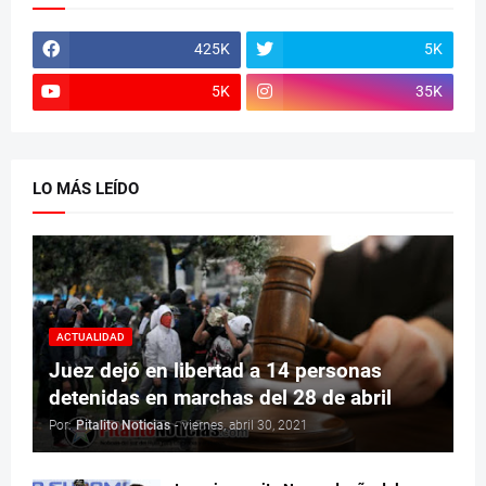
425K
5K
5K
35K
LO MÁS LEÍDO
ACTUALIDAD
Juez dejó en libertad a 14 personas
detenidas en marchas del 28 de abril
Por:
Pitalito Noticias
-
viernes, abril 30, 2021