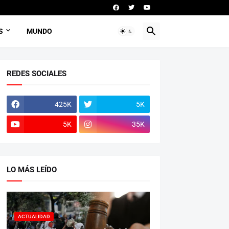
S
MUNDO
REDES SOCIALES
425K
5K
5K
35K
LO MÁS LEÍDO
ACTUALIDAD