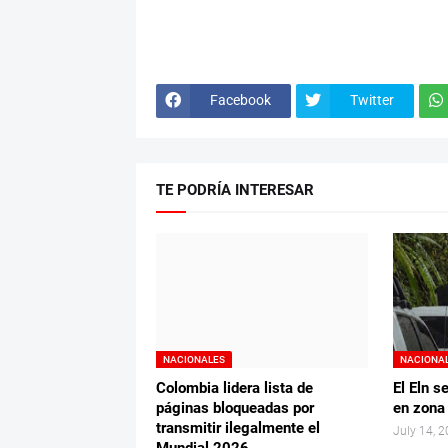
Facebook
Twitter
TE PODRÍA INTERESAR
NACIONALES
NACIONA
Colombia lidera lista de
El Eln s
páginas bloqueadas por
en zona
transmitir ilegalmente el
July 14, 
Mundial 2026