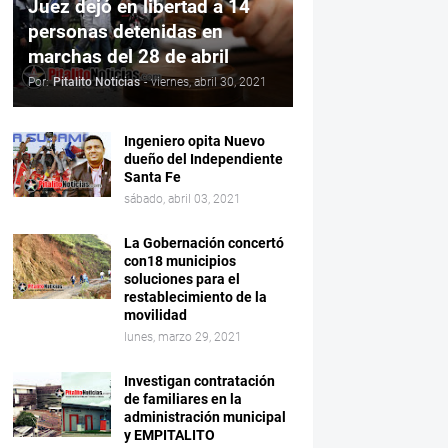
Juez dejó en libertad a 14
personas detenidas en
marchas del 28 de abril
Por:
Pitalito Noticias
-
viernes, abril 30, 2021
Ingeniero opita Nuevo
dueño del Independiente
Santa Fe
sábado, abril 03, 2021
La Gobernación concertó
con18 municipios
soluciones para el
restablecimiento de la
movilidad
lunes, marzo 29, 2021
Investigan contratación
de familiares en la
administración municipal
y EMPITALITO