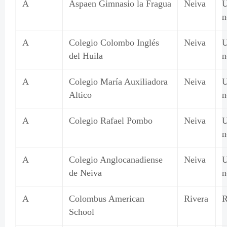
A
Aspaen Gimnasio la Fragua
Neiva
U
n
A
Colegio Colombo Inglés
Neiva
U
del Huila
n
A
Colegio María Auxiliadora
Neiva
U
Altico
n
A
Colegio Rafael Pombo
Neiva
U
n
A
Colegio Anglocanadiense
Neiva
U
de Neiva
n
A
Colombus American
Rivera
R
School