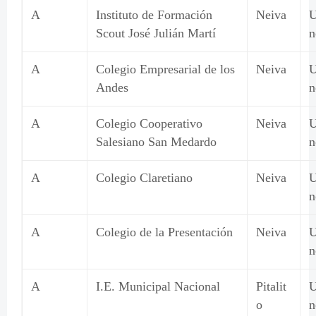
A
Instituto de Formación
Neiva
U
Scout José Julián Martí
n
A
Colegio Empresarial de los
Neiva
U
Andes
n
A
Colegio Cooperativo
Neiva
U
Salesiano San Medardo
n
A
Colegio Claretiano
Neiva
U
n
A
Colegio de la Presentación
Neiva
U
n
A
I.E. Municipal Nacional
Pitalit
U
o
n