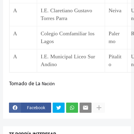
A
I.E. Claretiano Gustavo
Neiva
U
Torres Parra
n
A
Colegio Comfamiliar los
Paler
R
Lagos
mo
A
I.E. Municipal Liceo Sur
Pitalit
U
Andino
o
n
Tomado de La
Nación
Facebook