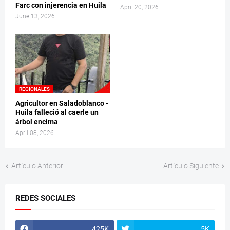
Farc con injerencia en Huila
April 20, 2026
June 13, 2026
REGIONALES
Agricultor en Saladoblanco -
Huila falleció al caerle un
árbol encima
April 08, 2026
Artículo Anterior
Artículo Siguiente
REDES SOCIALES
425K
5K