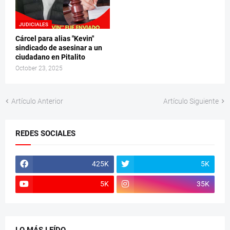
JUDICIALES
Cárcel para alias "Kevin"
sindicado de asesinar a un
ciudadano en Pitalito
October 23, 2025
Artículo Anterior
Artículo Siguiente
REDES SOCIALES
425K
5K
5K
35K
LO MÁS LEÍDO