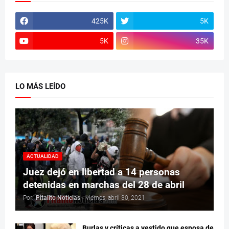
425K
5K
5K
35K
LO MÁS LEÍDO
ACTUALIDAD
Juez dejó en libertad a 14 personas
detenidas en marchas del 28 de abril
Por:
Pitalito Noticias
-
viernes, abril 30, 2021
Burlas y críticas a vestido que esposa de