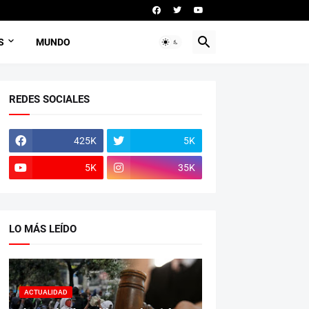
S
MUNDO
REDES SOCIALES
425K
5K
5K
35K
LO MÁS LEÍDO
ACTUALIDAD