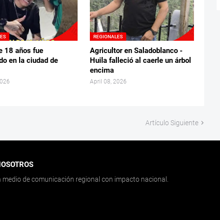
LES
REGIONALES
e 18 años fue
Agricultor en Saladoblanco -
do en la ciudad de
Huila falleció al caerle un árbol
encima
2026
April 08, 2026
Artículo Siguiente
NOSOTROS
medio de comunicación regional con impacto nacional.