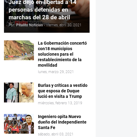
Juez dejó en libertad a 14
personas detenidas en
marchas del 28 de abril
Por:
Pitalito Noticias
-
viernes, abril 30, 2021
La Gobernación concertó
con18 municipios
soluciones para el
restablecimiento de la
movilidad
lunes, marzo 29, 2021
Burlas y críticas a vestido
que esposa de Duque
lució en visita a Trump
miércoles, febrero 13, 2019
Ingeniero opita Nuevo
dueño del Independiente
Santa Fe
sábado, abril 03, 2021