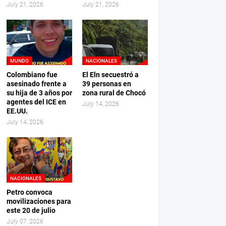
July 21, 2026
July 21, 2026
MUNDO
NACIONALES
Colombiano fue
El Eln secuestró a
asesinado frente a
39 personas en
su hija de 3 años por
zona rural de Chocó
agentes del ICE en
July 14, 2026
EE.UU.
July 14, 2026
NACIONALES
Petro convoca
movilizaciones para
este 20 de julio
July 07, 2026