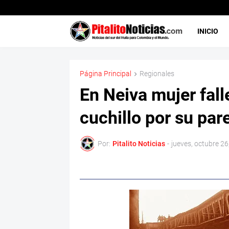
INICIO
Página Principal
Regionales
En Neiva mujer fall
cuchillo por su par
Por:
Pitalito Noticias
-
jueves, octubre 26