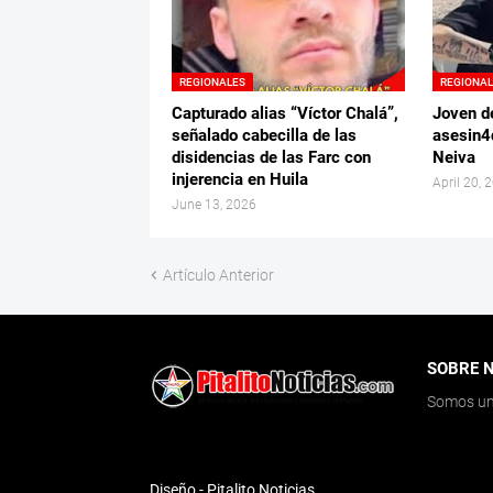
REGIONALES
REGIONA
Capturado alias “Víctor Chalá”,
Joven d
señalado cabecilla de las
asesin4
disidencias de las Farc con
Neiva
injerencia en Huila
April 20, 
June 13, 2026
Artículo Anterior
SOBRE 
Somos un 
Diseño -
Pitalito Noticias