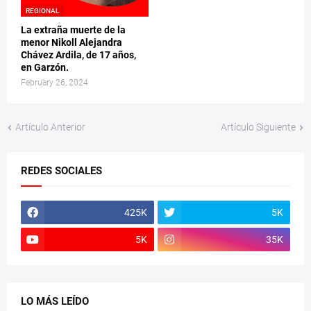
REGIONAL
La extraña muerte de la
menor Nikoll Alejandra
Chávez Ardila, de 17 años,
en Garzón.
February 26, 2024
Artículo Anterior
Artículo Siguiente
REDES SOCIALES
425K
5K
5K
35K
LO MÁS LEÍDO