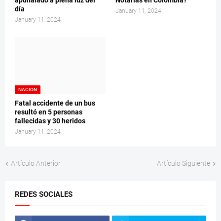
apuñalado a plena luz del
Notarías en Colombia?
día
January 11, 2024
January 11, 2024
NACION
Fatal accidente de un bus
resultó en 5 personas
fallecidas y 30 heridos
January 11, 2024
Artículo Anterior
Artículo Siguiente
REDES SOCIALES