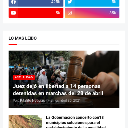
425K
5K
5K
35K
LO MÁS LEÍDO
ACTUALIDAD
Juez dejó en libertad a 14 personas
detenidas en marchas del 28 de abril
Por:
Pitalito Noticias
-
viernes, abril 30, 2021
La Gobernación concertó con18
municipios soluciones para el
restablecimiento de la movilidad