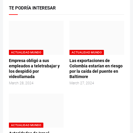
TE PODRÍA INTERESAR
ACTUALIDAD MUNDO
ACTUALIDAD MUNDO
Empresa obligó a sus
Las exportaciones de
empleados a teletrabajar y
Colombia estarían en riesgo
los despidió por
por la caída del puente en
videollamada
Baltimore
March 28, 2024
March 27, 2024
ACTUALIDAD MUNDO