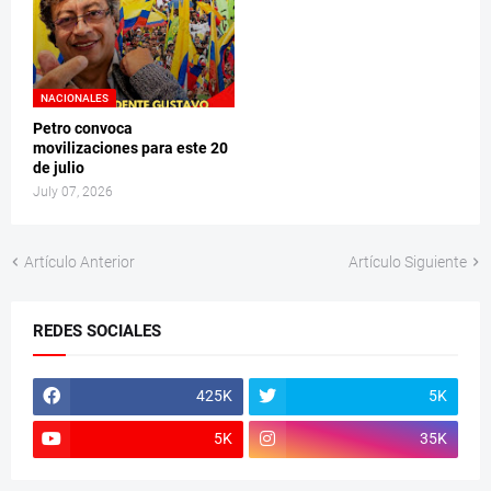
NACIONALES
Petro convoca
movilizaciones para este 20
de julio
July 07, 2026
Artículo Anterior
Artículo Siguiente
REDES SOCIALES
425K
5K
5K
35K