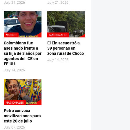
July 21, 2026
July 21, 2026
MUNDO
NACIONALES
Colombiano fue
El Eln secuestró a
asesinado frente a
39 personas en
su hija de 3 años por
zona rural de Chocó
agentes del ICE en
July 14, 2026
EE.UU.
July 14, 2026
NACIONALES
Petro convoca
movilizaciones para
este 20 de julio
July 07, 2026