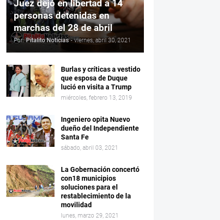
Juez dejó en libertad a 14
personas detenidas en
marchas del 28 de abril
Por:
Pitalito Noticias
-
viernes, abril 30, 2021
Burlas y críticas a vestido
que esposa de Duque
lució en visita a Trump
miércoles, febrero 13, 2019
Ingeniero opita Nuevo
dueño del Independiente
Santa Fe
sábado, abril 03, 2021
La Gobernación concertó
con18 municipios
soluciones para el
restablecimiento de la
movilidad
lunes, marzo 29, 2021