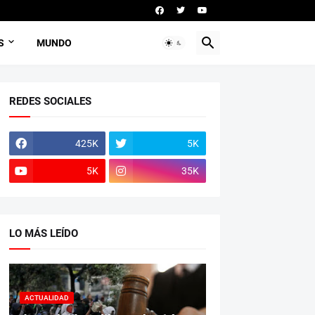
S
MUNDO
REDES SOCIALES
425K
5K
5K
35K
LO MÁS LEÍDO
ACTUALIDAD