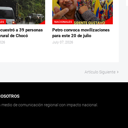
LES
NACIONALES
ecuestró a 39 personas
Petro convoca movilizaciones
 rural de Chocó
para este 20 de julio
2026
July 07, 2026
Artículo Siguiente
NOSOTROS
medio de comunicación regional con impacto nacional.