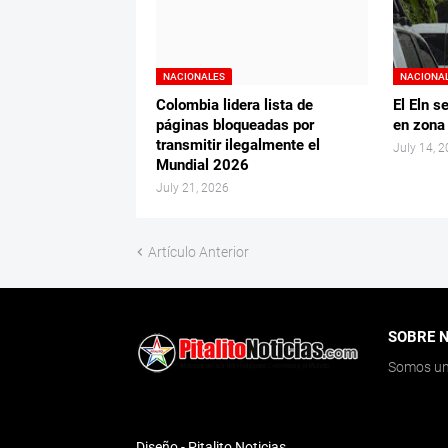
NACIONALES
NACIONA
Colombia lidera lista de
El Eln s
páginas bloqueadas por
en zona
transmitir ilegalmente el
July 14, 
Mundial 2026
July 21, 2026
Artículo Anterior
SOBRE 
Somos un 
Diseño -
Pitalito Noticias