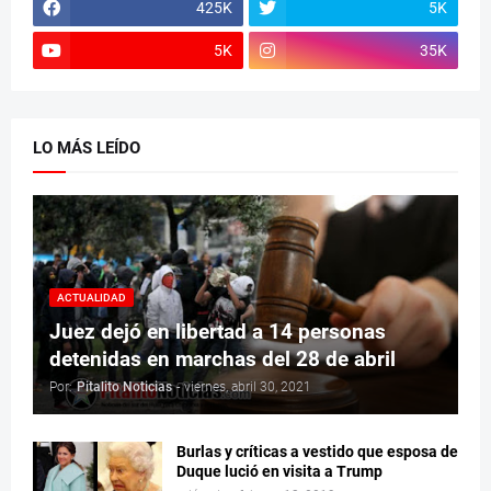
425K
5K
5K
35K
LO MÁS LEÍDO
ACTUALIDAD
Juez dejó en libertad a 14 personas
detenidas en marchas del 28 de abril
Por:
Pitalito Noticias
-
viernes, abril 30, 2021
Burlas y críticas a vestido que esposa de
Duque lució en visita a Trump