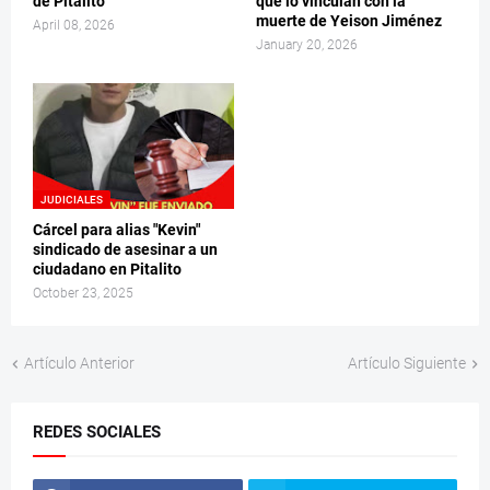
de Pitalito
que lo vinculan con la
muerte de Yeison Jiménez
April 08, 2026
January 20, 2026
JUDICIALES
Cárcel para alias "Kevin"
sindicado de asesinar a un
ciudadano en Pitalito
October 23, 2025
Artículo Anterior
Artículo Siguiente
REDES SOCIALES