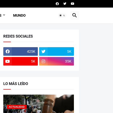
S
MUNDO
REDES SOCIALES
425K
5K
5K
35K
LO MÁS LEÍDO
ACTUALIDAD