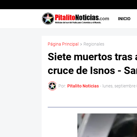
INICIO
Página Principal
Regionales
Siete muertos tras 
cruce de Isnos - S
Por:
Pitalito Noticias
-
lunes, septiembre