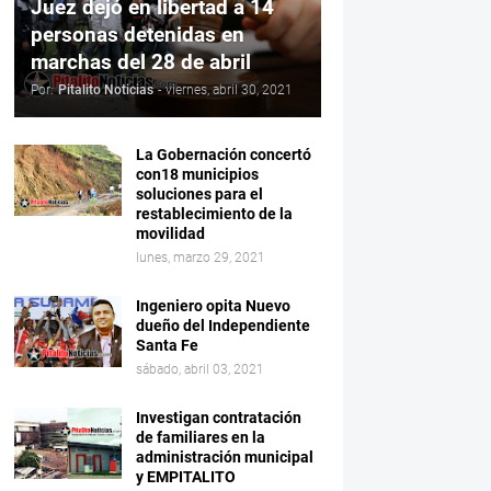
Juez dejó en libertad a 14
personas detenidas en
marchas del 28 de abril
Por:
Pitalito Noticias
-
viernes, abril 30, 2021
La Gobernación concertó
con18 municipios
soluciones para el
restablecimiento de la
movilidad
lunes, marzo 29, 2021
Ingeniero opita Nuevo
dueño del Independiente
Santa Fe
sábado, abril 03, 2021
Investigan contratación
de familiares en la
administración municipal
y EMPITALITO