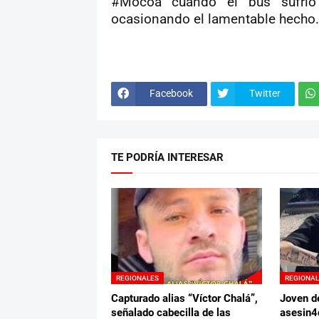
#Mocoa cuando el bus sufrió 
ocasionando el lamentable hecho.
Facebook
Twitter
TE PODRÍA INTERESAR
REGIONALES
REGIONA
Capturado alias “Víctor Chalá”,
Joven d
señalado cabecilla de las
asesin4