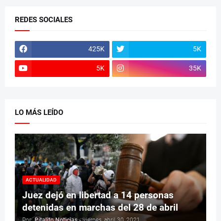
REDES SOCIALES
425K
5K
5K
35K
LO MÁS LEÍDO
ACTUALIDAD
Juez dejó en libertad a 14 personas
detenidas en marchas del 28 de abril
Por:
Pitalito Noticias
-
viernes, abril 30, 2021