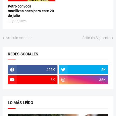
Petro convoca
movilizaciones para este 20
de julio
July 07, 2026
Artículo Anterior
Artículo Siguiente
REDES SOCIALES
425K
5K
5K
35K
LO MÁS LEÍDO