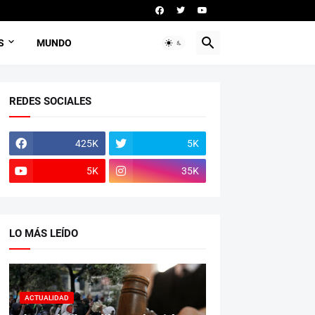
S
MUNDO
REDES SOCIALES
425K
5K
5K
35K
LO MÁS LEÍDO
ACTUALIDAD