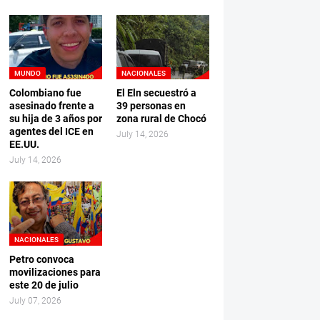
MUNDO
NACIONALES
Colombiano fue
El Eln secuestró a
asesinado frente a
39 personas en
su hija de 3 años por
zona rural de Chocó
agentes del ICE en
July 14, 2026
EE.UU.
July 14, 2026
NACIONALES
Petro convoca
movilizaciones para
este 20 de julio
July 07, 2026