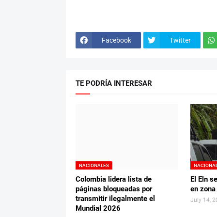
Facebook
Twitter
TE PODRÍA INTERESAR
NACIONALES
NACIONA
Colombia lidera lista de
El Eln s
páginas bloqueadas por
en zona
transmitir ilegalmente el
July 14, 
Mundial 2026