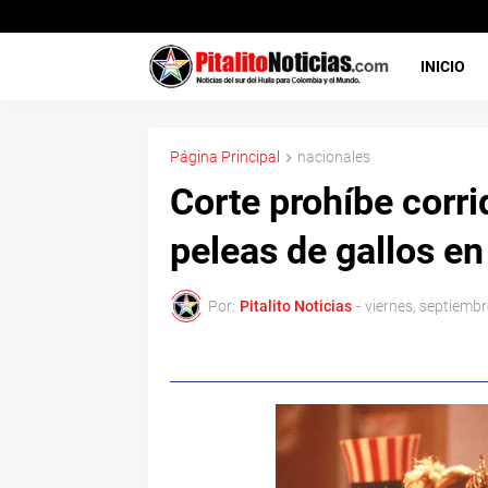
INICIO
Página Principal
nacionales
Corte prohíbe corrid
peleas de gallos en 
Por:
Pitalito Noticias
-
viernes, septiembr