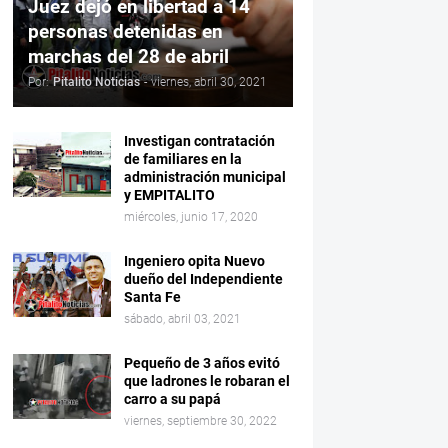
Juez dejó en libertad a 14
personas detenidas en
marchas del 28 de abril
Por:
Pitalito Noticias
-
viernes, abril 30, 2021
Investigan contratación
de familiares en la
administración municipal
y EMPITALITO
miércoles, junio 17, 2020
Ingeniero opita Nuevo
dueño del Independiente
Santa Fe
sábado, abril 03, 2021
Pequeño de 3 años evitó
que ladrones le robaran el
carro a su papá
viernes, septiembre 30, 2022