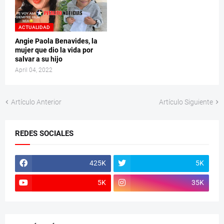
ACTUALIDAD
Angie Paola Benavides, la
mujer que dio la vida por
salvar a su hijo
April 04, 2022
Artículo Anterior
Artículo Siguiente
REDES SOCIALES
425K
5K
5K
35K