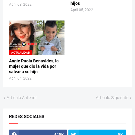
hijos
April 08, 2022
April 05, 2022
ACTUALIDAD
Angie Paola Benavides, la
mujer que dio la vida por
salvar a su hijo
April 04, 2022
Artículo Anterior
Artículo Siguiente
REDES SOCIALES
425K
5K