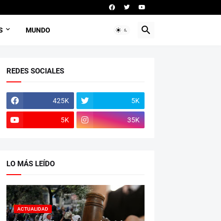
S
MUNDO
REDES SOCIALES
425K
5K
5K
35K
LO MÁS LEÍDO
ACTUALIDAD