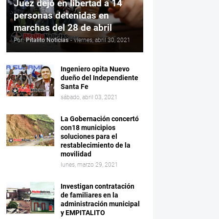
Juez dejó en libertad a 14
personas detenidas en
marchas del 28 de abril
Por:
Pitalito Noticias
-
viernes, abril 30, 2021
Ingeniero opita Nuevo
dueño del Independiente
Santa Fe
sábado, abril 03, 2021
La Gobernación concertó
con18 municipios
soluciones para el
restablecimiento de la
movilidad
lunes, marzo 29, 2021
Investigan contratación
de familiares en la
administración municipal
y EMPITALITO