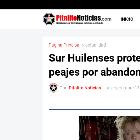
INICIO
Página Principal
actualidad
Sur Huilenses prot
peajes por abandon
Por:
Pitalito Noticias
-
jueves, octubre 15