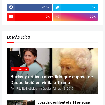
425K
5K
5K
35K
LO MÁS LEÍDO
ACTUALIDAD
Burlas y críticas a vestido que esposa de
Duque lució en visita a Trump
Por:
Pitalito Noticias
-
miércoles, febrero 13, 2019
Juez dejó en libertad a 14 personas