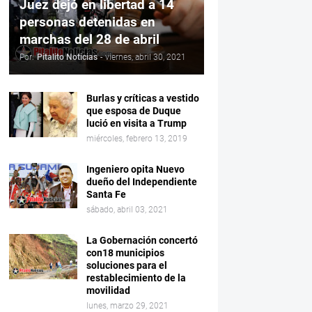
Juez dejó en libertad a 14
personas detenidas en
marchas del 28 de abril
Por:
Pitalito Noticias
-
viernes, abril 30, 2021
Burlas y críticas a vestido
que esposa de Duque
lució en visita a Trump
miércoles, febrero 13, 2019
Ingeniero opita Nuevo
dueño del Independiente
Santa Fe
sábado, abril 03, 2021
La Gobernación concertó
con18 municipios
soluciones para el
restablecimiento de la
movilidad
lunes, marzo 29, 2021