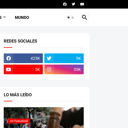
S
MUNDO
REDES SOCIALES
425K
5K
5K
35K
LO MÁS LEÍDO
ACTUALIDAD