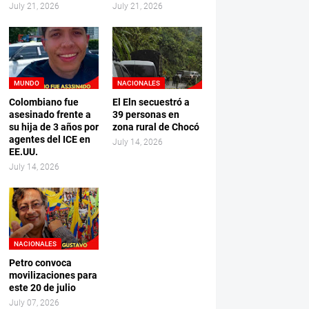
July 21, 2026
July 21, 2026
MUNDO
NACIONALES
Colombiano fue
El Eln secuestró a
asesinado frente a
39 personas en
su hija de 3 años por
zona rural de Chocó
agentes del ICE en
July 14, 2026
EE.UU.
July 14, 2026
NACIONALES
Petro convoca
movilizaciones para
este 20 de julio
July 07, 2026