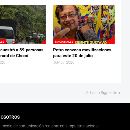
LES
NACIONALES
ecuestró a 39 personas
Petro convoca movilizaciones
 rural de Chocó
para este 20 de julio
2026
July 07, 2026
Artículo Siguiente
NOSOTROS
medio de comunicación regional con impacto nacional.