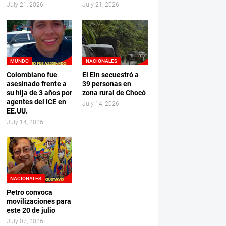
July 21, 2026
July 21, 2026
MUNDO
NACIONALES
Colombiano fue
El Eln secuestró a
asesinado frente a
39 personas en
su hija de 3 años por
zona rural de Chocó
agentes del ICE en
July 14, 2026
EE.UU.
July 14, 2026
NACIONALES
Petro convoca
movilizaciones para
este 20 de julio
July 07, 2026