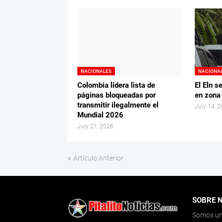
NACIONALES
NACIONA
Colombia lidera lista de
El Eln s
páginas bloqueadas por
en zona
transmitir ilegalmente el
July 14, 
Mundial 2026
July 21, 2026
Artículo Anterior
SOBRE 
Somos un 