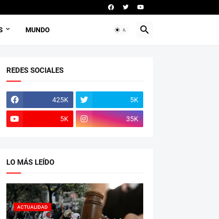
S
MUNDO
REDES SOCIALES
425K
5K
5K
35K
LO MÁS LEÍDO
ACTUALIDAD