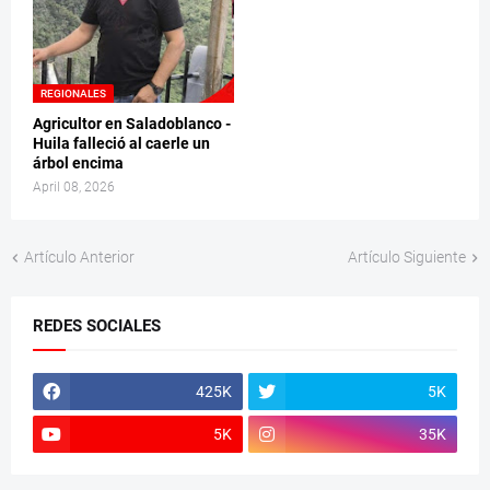
REGIONALES
Agricultor en Saladoblanco -
Huila falleció al caerle un
árbol encima
April 08, 2026
Artículo Anterior
Artículo Siguiente
REDES SOCIALES
425K
5K
5K
35K