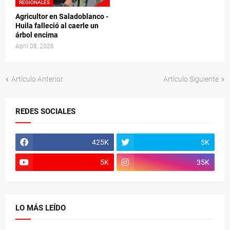
REGIONALES
Agricultor en Saladoblanco -
Huila falleció al caerle un
árbol encima
April 08, 2026
Artículo Anterior
Artículo Siguiente
REDES SOCIALES
425K
5K
5K
35K
LO MÁS LEÍDO