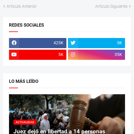
Artículo Anterior
Artículo Siguiente
REDES SOCIALES
425K
5K
5K
35K
LO MÁS LEÍDO
ACTUALIDAD
Juez dejó en libertad a 14 personas