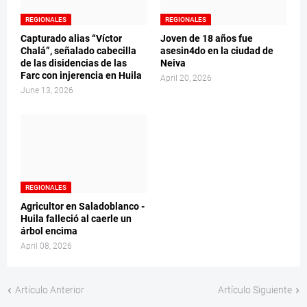
REGIONALES
REGIONALES
Capturado alias “Víctor
Joven de 18 años fue
Chalá”, señalado cabecilla
asesin4do en la ciudad de
de las disidencias de las
Neiva
Farc con injerencia en Huila
April 20, 2026
June 13, 2026
REGIONALES
Agricultor en Saladoblanco -
Huila falleció al caerle un
árbol encima
April 08, 2026
Artículo Anterior
Artículo Siguiente