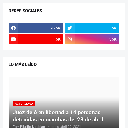
REDES SOCIALES
425K
5K
5K
35K
LO MÁS LEÍDO
ACTUALIDAD
Juez dejó en libertad a 14 personas
detenidas en marchas del 28 de abril
Por:
Pitalito Noticias
-
viernes, abril 30, 2021