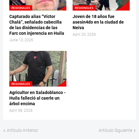
REGIONALES
REGIONALES
Capturado alias “Víctor
Joven de 18 años fue
Chalá”, señalado cabecilla
asesin4do en la ciudad de
de las disidencias de las
Neiva
Farc con injerencia en Huila
April 20, 2026
June 13, 2026
REGIONALES
Agricultor en Saladoblanco -
Huila falleció al caerle un
árbol encima
April 08, 2026
Artículo Anterior
Artículo Siguiente